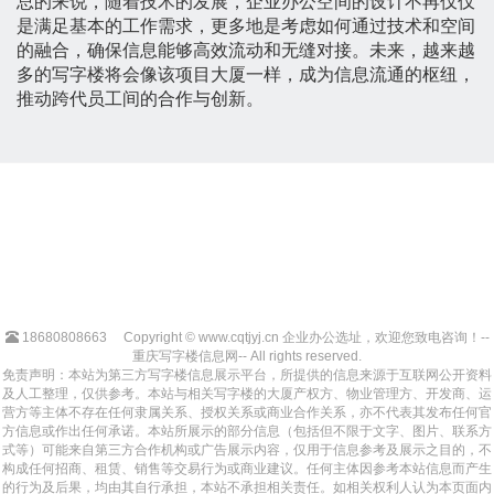
总的来说，随着技术的发展，企业办公空间的设计不再仅仅
是满足基本的工作需求，更多地是考虑如何通过技术和空间
的融合，确保信息能够高效流动和无缝对接。未来，越来越
多的写字楼将会像该项目大厦一样，成为信息流通的枢纽，
推动跨代员工间的合作与创新。
18680808663
Copyright © www.cqtjyj.cn 企业办公选址，欢迎您致电咨询！--
重庆写字楼信息网-- All rights reserved.
免责声明：本站为第三方写字楼信息展示平台，所提供的信息来源于互联网公开资料
及人工整理，仅供参考。本站与相关写字楼的大厦产权方、物业管理方、开发商、运
营方等主体不存在任何隶属关系、授权关系或商业合作关系，亦不代表其发布任何官
方信息或作出任何承诺。本站所展示的部分信息（包括但不限于文字、图片、联系方
式等）可能来自第三方合作机构或广告展示内容，仅用于信息参考及展示之目的，不
构成任何招商、租赁、销售等交易行为或商业建议。任何主体因参考本站信息而产生
的行为及后果，均由其自行承担，本站不承担相关责任。如相关权利人认为本页面内