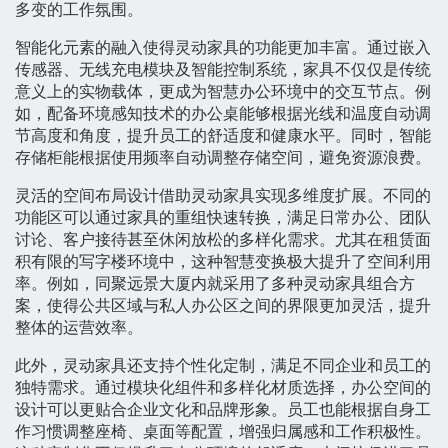
多变的工作氛围。
智能化元素的融入使得灵动家具的功能更加丰富。通过嵌入
传感器、无线充电模块及智能控制系统，家具不仅仅是传统
意义上的实物载体，更成为智慧办公环境中的交互节点。例
如，配备环境感知技术的办公桌能够根据光线和温度自动调
节高度和角度，提升员工的舒适度和健康水平。同时，智能
存储柜能根据使用频率自动调整存储空间，避免资源浪费。
灵活的空间布局设计借助灵动家具实现多维度扩展。不同的
功能区可以通过家具的重组快速转换，满足日常办公、团队
讨论、客户接待甚至休闲放松的多样化需求。尤其在租赁面
积有限的写字楼环境中，这种智慧变换极大提升了空间利用
率。例如，同聚远景大厦内就采用了多种灵动家具组合方
案，使得公共区域与私人办公区之间的界限更加灵活，提升
整体的运营效率。
此外，灵动家具还支持个性化定制，满足不同企业和员工的
独特需求。通过模块化组件和多样化材质选择，办公空间的
设计可以更贴合企业文化和品牌形象。员工也能根据自身工
作习惯调整座椅、桌面等配置，增强归属感和工作积极性。