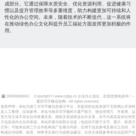
成部分。它通过保障水质安全、优化资源利用、促进健康习
惯以及提升管理效率等多重维度，助力构建更加可持续和人
性化的办公空间。未来，随着技术的不断迭代，这一系统将
在推动绿色办公文化和提升员工福祉方面发挥更加积极的作
用。
18680808663
Copyright © www.cqtjyj.cn 企业办公选址，欢迎您致电咨询！--
重庆写字楼信息网-- All rights reserved.
免责声明：本站为第三方写字楼信息展示平台，所提供的信息来源于互联网公开资料
及人工整理，仅供参考。本站与相关写字楼的大厦产权方、物业管理方、开发商、运
营方等主体不存在任何隶属关系、授权关系或商业合作关系，亦不代表其发布任何官
方信息或作出任何承诺。本站所展示的部分信息（包括但不限于文字、图片、联系方
式等）可能来自第三方合作机构或广告展示内容，仅用于信息参考及展示之目的，不
构成任何招商、租赁、销售等交易行为或商业建议。任何主体因参考本站信息而产生