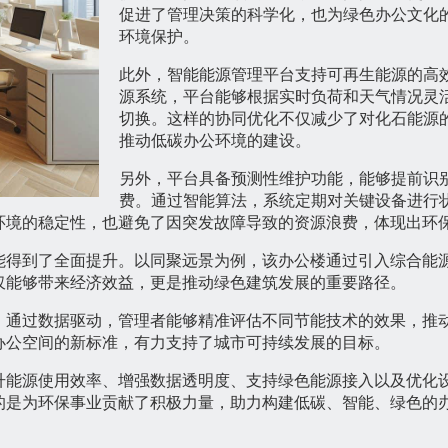
促进了管理决策的科学化，也为绿色办公文化
环境保护。
此外，智能能源管理平台支持可再生能源的高
源系统，平台能够根据实时负荷和天气情况灵
切换。这样的协同优化不仅减少了对化石能源
推动低碳办公环境的建设。
另外，平台具备预测性维护功能，能够提前识
费。通过智能算法，系统定期对关键设备进行
环境的稳定性，也避免了因突发故障导致的资源浪费，体现出环
能得到了全面提升。以同聚远景为例，该办公楼通过引入综合能
仅能够带来经济效益，更是推动绿色建筑发展的重要路径。
。通过数据驱动，管理者能够精准评估不同节能技术的效果，推
办公空间的新标准，有力支持了城市可持续发展的目标。
升能源使用效率、增强数据透明度、支持绿色能源接入以及优化
的是为环保事业贡献了积极力量，助力构建低碳、智能、绿色的