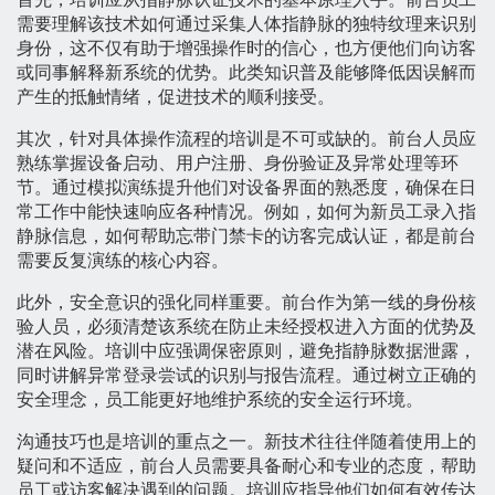
需要理解该技术如何通过采集人体指静脉的独特纹理来识别
身份，这不仅有助于增强操作时的信心，也方便他们向访客
或同事解释新系统的优势。此类知识普及能够降低因误解而
产生的抵触情绪，促进技术的顺利接受。
其次，针对具体操作流程的培训是不可或缺的。前台人员应
熟练掌握设备启动、用户注册、身份验证及异常处理等环
节。通过模拟演练提升他们对设备界面的熟悉度，确保在日
常工作中能快速响应各种情况。例如，如何为新员工录入指
静脉信息，如何帮助忘带门禁卡的访客完成认证，都是前台
需要反复演练的核心内容。
此外，安全意识的强化同样重要。前台作为第一线的身份核
验人员，必须清楚该系统在防止未经授权进入方面的优势及
潜在风险。培训中应强调保密原则，避免指静脉数据泄露，
同时讲解异常登录尝试的识别与报告流程。通过树立正确的
安全理念，员工能更好地维护系统的安全运行环境。
沟通技巧也是培训的重点之一。新技术往往伴随着使用上的
疑问和不适应，前台人员需要具备耐心和专业的态度，帮助
员工或访客解决遇到的问题。培训应指导他们如何有效传达